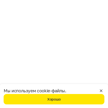
Имя
Фамилия
E-mail
Пол
Мужской
Женский
Согласие на получение чеков по электронной почте
Москва
Мы используем cookie-файлы.
Хорошо