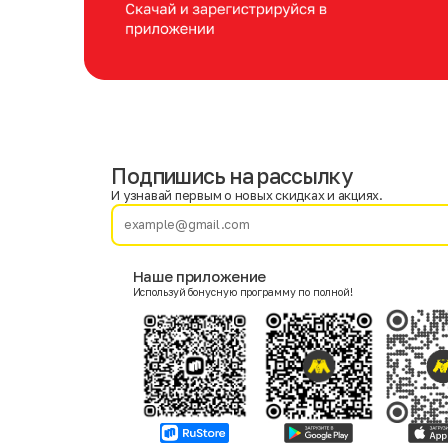
Подпишись на рассылку
Имя
Фамилия
И узнавай первым о новых скидках и акциях.
E-mail
Наше приложение
Используй бонусную программу по полной!
Пол
Мужской
Женский
Согласие на получение чеков по электронной почте