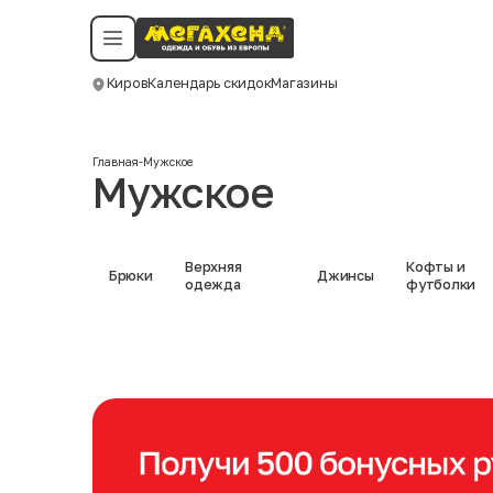
Условия пользования
Политика конфиденциальности
Смотреть все даты
©️ Мегахенд 2026. Все права защищены.
Киров
Календарь скидок
Магазины
Москва
Главная
-
Мужское
Мужское
Верхняя
Кофты и
Брюки
Джинсы
одежда
футболки