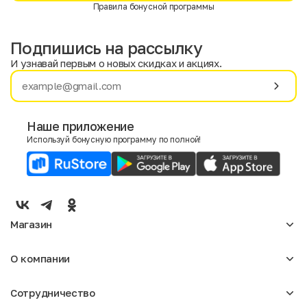
Правила бонусной программы
Подпишись на рассылку
И узнавай первым о новых скидках и акциях.
Имя
Фамилия
Наше приложение
Используй бонусную программу по полной!
E-mail
Пол
Мужской
Женский
Магазин
Согласие на получение чеков по электронной почте
Женское
О компании
Мужское
Аксессуары
О нас
Детское
Сотрудничество
Отзывы