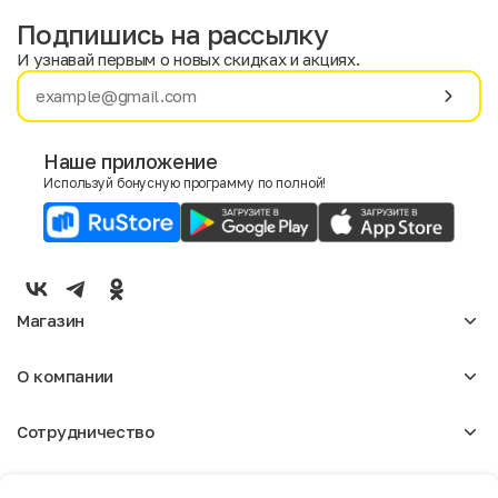
Подпишись на рассылку
И узнавай первым о новых скидках и акциях.
Имя
Фамилия
Наше приложение
Используй бонусную программу по полной!
E-mail
Пол
Мужской
Женский
Магазин
Согласие на получение чеков по электронной почте
Женское
О компании
Мужское
Аксессуары
О нас
Детское
Сотрудничество
Отзывы
Блог
Оптовикам
Вакансии
Помощь
Москва
Арендодателям