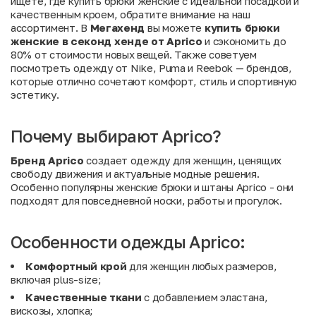
ищете, где купить брюки женские с идеальной посадкой и
качественным кроем, обратите внимание на наш
ассортимент. В
Мегахенд
вы можете
купить брюки
женские в секонд хенде от Aprico
и сэкономить до
80% от стоимости новых вещей. Также советуем
посмотреть одежду от
Nike
,
Puma
и
Reebok
— брендов,
которые отлично сочетают комфорт, стиль и спортивную
эстетику.
Почему выбирают Aprico?
Бренд Aprico
создает одежду для женщин, ценящих
свободу движения и актуальные модные решения.
Особенно популярны женские брюки и штаны Aprico - они
подходят для повседневной носки, работы и прогулок.
Особенности одежды Aprico:
Комфортный крой
для женщин любых размеров,
включая plus-size;
Качественные ткани
с добавлением эластана,
вискозы, хлопка;