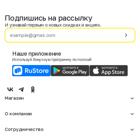
Подпишись на рассылку
И узнавай первым о новых скидках и акциях.
Имя
Фамилия
Наше приложение
Используй бонусную программу по полной!
E-mail
Пол
Мужской
Женский
Магазин
Согласие на получение чеков по электронной почте
Женское
О компании
Мужское
Аксессуары
О нас
Детское
Сотрудничество
Отзывы
Блог
Оптовикам