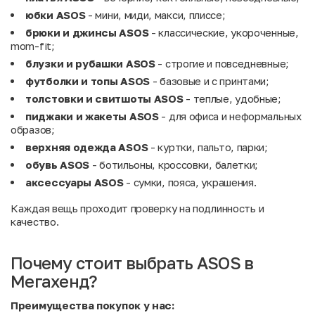
юбки ASOS
- мини, миди, макси, плиссе;
брюки и джинсы ASOS
- классические, укороченные,
mom-fit;
блузки и рубашки ASOS
- строгие и повседневные;
футболки и топы ASOS
- базовые и с принтами;
толстовки и свитшоты ASOS
- теплые, удобные;
пиджаки и жакеты ASOS
- для офиса и неформальных
образов;
верхняя одежда ASOS
- куртки, пальто, парки;
обувь ASOS
- ботильоны, кроссовки, балетки;
аксессуары ASOS
- сумки, пояса, украшения.
Каждая вещь проходит проверку на подлинность и
качество.
Почему стоит выбрать ASOS в
Мегахенд?
Преимущества покупок у нас: