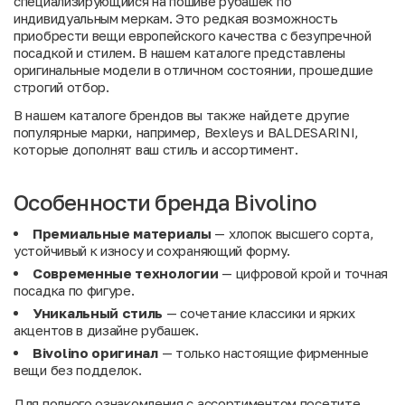
специализирующийся на пошиве рубашек по
индивидуальным меркам. Это редкая возможность
приобрести вещи европейского качества с безупречной
посадкой и стилем. В нашем каталоге представлены
оригинальные модели в отличном состоянии, прошедшие
строгий отбор.
В нашем
каталоге брендов
вы также найдете другие
популярные марки, например,
Bexleys
и
BALDESARINI
,
которые дополнят ваш стиль и ассортимент.
Особенности бренда Bivolino
Премиальные материалы
— хлопок высшего сорта,
устойчивый к износу и сохраняющий форму.
Современные технологии
— цифровой крой и точная
посадка по фигуре.
Уникальный стиль
— сочетание классики и ярких
акцентов в дизайне рубашек.
Bivolino оригинал
— только настоящие фирменные
вещи без подделок.
Для полного ознакомления с ассортиментом посетите