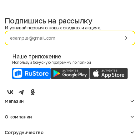
Подпишись на рассылку
И узнавай первым о новых скидках и акциях.
Имя
Фамилия
Наше приложение
Используй бонусную программу по полной!
E-mail
Пол
Мужской
Женский
Магазин
Согласие на получение чеков по электронной почте
Женское
О компании
Мужское
Аксессуары
О нас
Детское
Сотрудничество
Отзывы
Блог