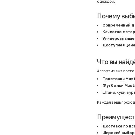
Atelier
31,5 (20 см)
одеждой.
Avalanche
34 (21,5 см)
AX Paris
3-5 лет
BALDESARINI
36
Почему выб
BALLY
36,5
Banana Republic
37
Современный д
Barrel
37,5
Качество мате
Basefield
38
B&C Collection
38,5
Универсальные
Beck & Hersey
39
Доступная цен
Bench
39,5
Benetton
3XL
Ben Sherman
3XL
Bershka
3XL
Что вы найд
Bexleys
3XS
Bexleys
40
Ассортимент постоя
BF
41
BF
42
Толстовки Mus
Bivolino
43
Футболки Must
Black Forest
44
Blind Date
44,5
Штаны, худи, кур
Bogner
45
Bonita
46
Каждая вещь проход
Boohoo
48+
Brax
4XL
British Knights
4XL
Преимуществ
Bruno Banani
4XL
Buena Vista
5-7 лет
Доставка по вс
Bugatti
5XL
Широкий выбор
Burberry
5XL