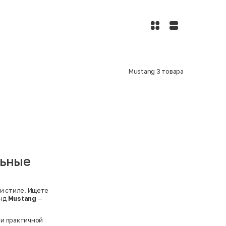
Mustang
3
товара
льные
 и стиле. Ищете
енд
Mustang
—
 и практичной