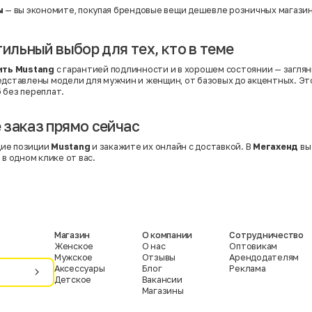
ы
— вы экономите, покупая брендовые вещи дешевле розничных магазин
тильный выбор для тех, кто в теме
ить Mustang
с гарантией подлинности и в хорошем состоянии — заглян
редставлены модели для мужчин и женщин, от базовых до акцентных. Э
 без переплат.
заказ прямо сейчас
ие позиции
Mustang
и закажите их онлайн с доставкой. В
Мегахенд
вы
 в одном клике от вас.
Магазин
О компании
Сотрудничество
Женское
О нас
Оптовикам
Мужское
Отзывы
Арендодателям
Аксессуары
Блог
Реклама
Детское
Вакансии
Магазины