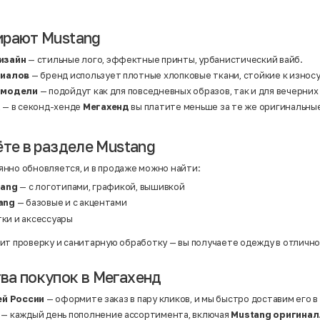
Нейлон
Полиэстер
Полиэстер | Спандекс
Полиэстер | Хлопок
ирают Mustang
Полиэстер | Экокожа
Полиэстер | Эластан
изайн
— стильные лого, эффектные принты, урбанистический вайб.
Сатин
риалов
— бренд использует плотные хлопковые ткани, стойкие к износ
Твид
Хлопок
 модели
— подойдут как для повседневных образов, так и для вечерних
Хлопок | Эластан
а
— в секонд-хенде
Мегахенд
вы платите меньше за те же оригинальны
Шёлк
Шёлк | Шерсть
Шерсть
Экокожа
ёте в разделе Mustang
Эластан
нно обновляется, и в продаже можно найти:
tang
— с логотипами, графикой, вышивкой
ang
— базовые и с акцентами
тки и аксессуары
ит проверку и санитарную обработку — вы получаете одежду в отличн
а покупок в Мегахенд
ей России
— оформите заказ в пару кликов, и мы быстро доставим его в
— каждый день пополнение ассортимента, включая
Mustang оригинал