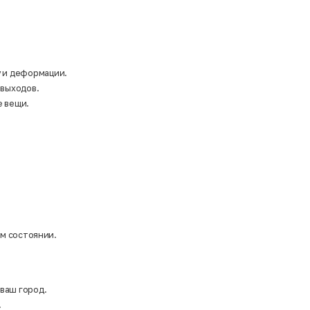
у и деформации.
 выходов.
е вещи.
ом состоянии.
 ваш город.
.