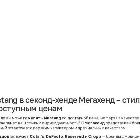
Материал
Акрил
Ангора
Ацетат
Бамбук
Бархат
Вельвет
Вискоза
Вискоза | Нейлон
Вискоза | Полиэстер
й
Вискоза | Полиэстер | Хлопок
Вискоза | Эластан
tang в секонд-хенде Мегахенд – сти
Искусственная замша
ный
Кашемир
доступным ценам
Кашемир | Нейлон
й
Кашемир | Хлопок
Кашемир | Шерсть
нде вы можете
купить Mustang
по доступной цене, не теряя в качестве
Лён
дчеркнет ваш стиль и индивидуальность? В
Мегахенд
представлен бр
й
Модал
кий streetwear с дерзким характером и премиальным качеством.
Натуральная замша
Натуральная кожа
ндов
включает
Colin’s
,
DeFacto
,
Reserved
и
Cropp
— бренды с модной