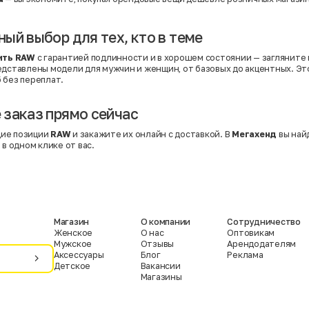
ый выбор для тех, кто в теме
ить RAW
с гарантией подлинности и в хорошем состоянии — загляните 
редставлены модели для мужчин и женщин, от базовых до акцентных. Э
 без переплат.
заказ прямо сейчас
ие позиции
RAW
и закажите их онлайн с доставкой. В
Мегахенд
вы най
 в одном клике от вас.
Магазин
О компании
Сотрудничество
Женское
О нас
Оптовикам
Мужское
Отзывы
Арендодателям
Аксессуары
Блог
Реклама
Детское
Вакансии
Магазины