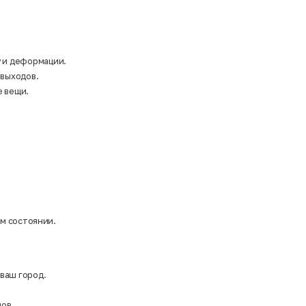
у и деформации.
 выходов.
е вещи.
ом состоянии.
 ваш город.
ов.