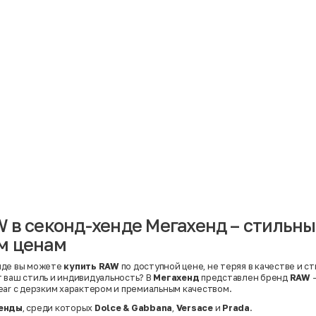
Материал
Акрил
Ангора
Ацетат
Бамбук
Бархат
Вельвет
Вискоза
Вискоза | Нейлон
Вискоза | Полиэстер
й
Вискоза | Полиэстер | Хлопок
Вискоза | Эластан
 в секонд-хенде Мегахенд – стильны
Искусственная замша
ный
Кашемир
м ценам
Кашемир | Нейлон
й
Кашемир | Хлопок
Кашемир | Шерсть
нде вы можете
купить RAW
по доступной цене, не теряя в качестве и с
Лён
 ваш стиль и индивидуальность? В
Мегахенд
представлен бренд
RAW
—
й
Модал
ear с дерзким характером и премиальным качеством.
Натуральная замша
Натуральная кожа
енды
, среди которых
Dolce & Gabbana
,
Versace
и
Prada
.