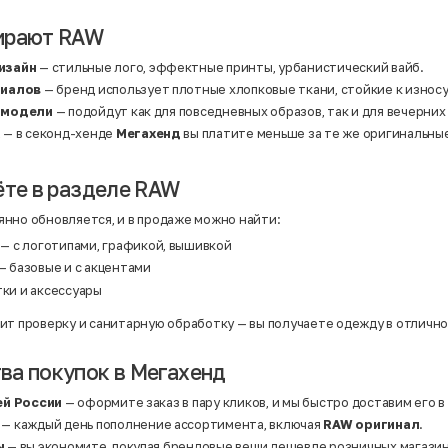
Нейлон
Полиэстер
ирают RAW
Полиэстер | Спандекс
Полиэстер | Хлопок
Полиэстер | Экокожа
изайн
— стильные лого, эффектные принты, урбанистический вайб.
Полиэстер | Эластан
риалов
— бренд использует плотные хлопковые ткани, стойкие к износ
Сатин
Твид
 модели
— подойдут как для повседневных образов, так и для вечерних
Хлопок
а
— в секонд-хенде
Мегахенд
вы платите меньше за те же оригинальны
Хлопок | Эластан
Шёлк
Шёлк | Шерсть
ёте в разделе RAW
Шерсть
Экокожа
Эластан
нно обновляется, и в продаже можно найти:
— с логотипами, графикой, вышивкой
— базовые и с акцентами
тки и аксессуары
ит проверку и санитарную обработку — вы получаете одежду в отличн
а покупок в Мегахенд
ей России
— оформите заказ в пару кликов, и мы быстро доставим его в
— каждый день пополнение ассортимента, включая
RAW оригинал
.
ы
— вы экономите, покупая брендовые вещи дешевле розничных магазин