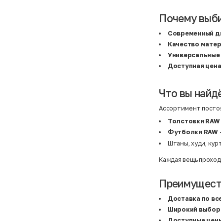
Atelier
31,5 (20 см)
Avalanche
34 (21,5 см)
Почему выб
AX Paris
3-5 лет
BALDESARINI
36
BALLY
36,5
Современный д
Banana Republic
37
Качество мате
Barrel
37,5
Basefield
38
Универсальные
B&C Collection
38,5
Доступная цен
Beck & Hersey
39
Bench
39,5
Benetton
3XL
Что вы найд
Ben Sherman
3XL
Bershka
3XL
Bexleys
3XS
Ассортимент постоя
Bexleys
40
BF
41
Толстовки RAW
BF
42
Футболки RAW
Bivolino
43
Штаны, худи, кур
Black Forest
44
Blind Date
44,5
Bogner
45
Каждая вещь проход
Bonita
46
Boohoo
48+
Brax
4XL
Преимуществ
British Knights
4XL
Bruno Banani
4XL
Доставка по вс
Buena Vista
5-7 лет
Широкий выбор
Bugatti
5XL
Burberry
5XL
Доступные цен