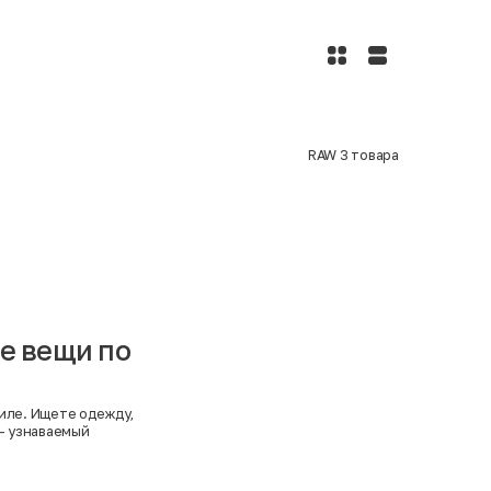
RAW
3
товара
е вещи по
тиле. Ищете одежду,
 узнаваемый