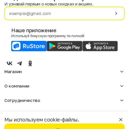
И узнавай первым о новых скидках и акциях.
Имя
Фамилия
Наше приложение
Используй бонусную программу по полной!
E-mail
Пол
Мужской
Женский
Магазин
Согласие на получение чеков по электронной почте
Женское
О компании
Мужское
Аксессуары
О нас
Детское
Сотрудничество
Отзывы
Блог
Оптовикам
Вакансии
Помощь
Москва
Арендодателям
Магазины
Мы используем cookie-файлы.
Реклама
Доставка и оплата
Бонусная программа