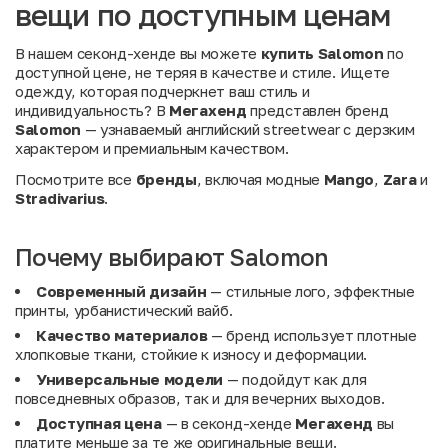
вещи по доступным ценам
В нашем секонд-хенде вы можете
купить Salomon
по
доступной цене, не теряя в качестве и стиле. Ищете
одежду, которая подчеркнет ваш стиль и
индивидуальность? В
Мегахенд
представлен бренд
Salomon
— узнаваемый английский streetwear с дерзким
характером и премиальным качеством.
Посмотрите все
бренды
, включая модные
Mango
,
Zara
и
Stradivarius
.
Почему выбирают Salomon
Современный дизайн
— стильные лого, эффектные
принты, урбанистический вайб.
Качество материалов
— бренд использует плотные
хлопковые ткани, стойкие к износу и деформации.
Универсальные модели
— подойдут как для
повседневных образов, так и для вечерних выходов.
Доступная цена
— в секонд-хенде
Мегахенд
вы
платите меньше за те же оригинальные вещи.