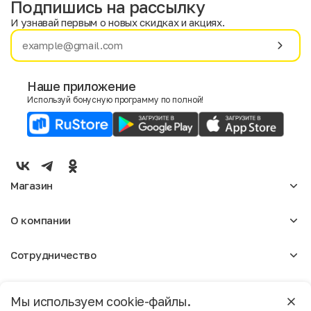
Подпишись на рассылку
И узнавай первым о новых скидках и акциях.
Имя
Фамилия
Наше приложение
Используй бонусную программу по полной!
E-mail
Пол
Мужской
Женский
Магазин
Согласие на получение чеков по электронной почте
Женское
О компании
Мужское
Аксессуары
О нас
Детское
Сотрудничество
Отзывы
Блог
Оптовикам
Вакансии
Помощь
Москва
Арендодателям
Магазины
Мы используем cookie-файлы.
Реклама