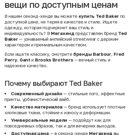
вещи по доступным ценам
В нашем секонд-хенде вы можете
купить Ted Baker
по
доступной цене, не теряя в качестве и стиле. Ищете
одежду, которая подчеркнет ваш стиль и
индивидуальность? В
Мегахенд
представлен бренд
Ted
Baker
— узнаваемый английский streetwear с дерзким
характером и премиальным качеством.
Если ищете классику, смотрите
бренды
Barbour
,
Fred
Perry
,
Gant
и
Brooks Brothers
— вечный стиль и
надежное качество.
Почему выбирают Ted Baker
Современный дизайн
— стильные лого, эффектные
принты, урбанистический вайб.
Качество материалов
— бренд использует плотные
хлопковые ткани, стойкие к износу и деформации.
Универсальные модели
— подойдут как для
повседневных образов, так и для вечерних выходов.
Доступная цена
— в секонд-хенде
Мегахенд
вы