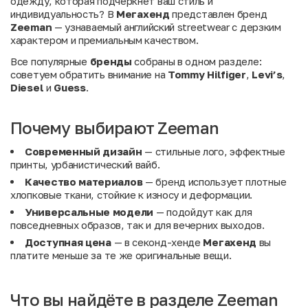
одежду, которая подчеркнет ваш стиль и
индивидуальность? В
Мегахенд
представлен бренд
Zeeman
— узнаваемый английский streetwear с дерзким
характером и премиальным качеством.
Все популярные
бренды
собраны в одном разделе:
советуем обратить внимание на
Tommy Hilfiger
,
Levi’s
,
Diesel
и
Guess
.
Почему выбирают Zeeman
Современный дизайн
— стильные лого, эффектные
принты, урбанистический вайб.
Качество материалов
— бренд использует плотные
хлопковые ткани, стойкие к износу и деформации.
Универсальные модели
— подойдут как для
повседневных образов, так и для вечерних выходов.
Доступная цена
— в секонд-хенде
Мегахенд
вы
платите меньше за те же оригинальные вещи.
Что вы найдёте в разделе Zeeman