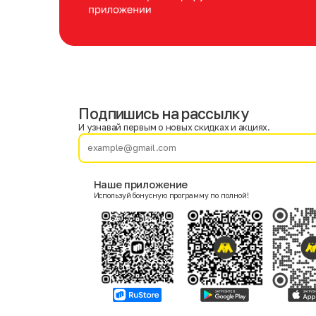
Подпишись на рассылку
Имя
Фамилия
И узнавай первым о новых скидках и акциях.
E-mail
Наше приложение
Используй бонусную программу по полной!
Пол
Мужской
Женский
Согласие на получение чеков по электронной почте