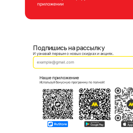
Подпишись на рассылку
Имя
Фамилия
И узнавай первым о новых скидках и акциях.
E-mail
Наше приложение
Используй бонусную программу по полной!
Пол
Мужской
Женский
Согласие на получение чеков по электронной почте