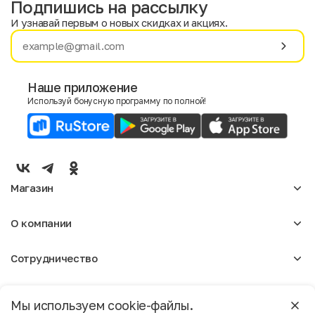
Подпишись на рассылку
И узнавай первым о новых скидках и акциях.
Имя
Фамилия
Наше приложение
Используй бонусную программу по полной!
E-mail
Пол
Мужской
Женский
Магазин
Согласие на получение чеков по электронной почте
Женское
О компании
Мужское
Аксессуары
О нас
Детское
Сотрудничество
Отзывы
Блог
Оптовикам
Вакансии
Помощь
Москва
Арендодателям
Магазины
Мы используем cookie-файлы.
Реклама